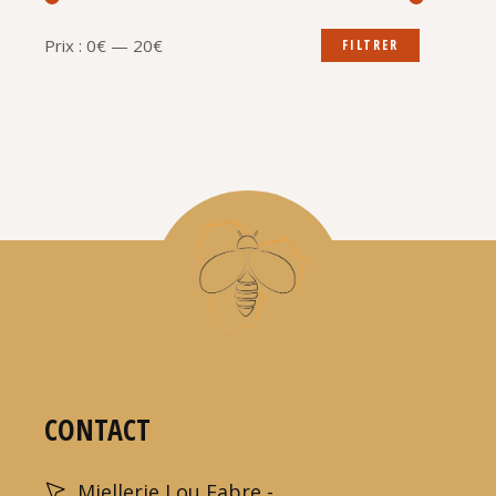
Prix :
0€
—
20€
FILTRER
CONTACT
Miellerie Lou Fabre -